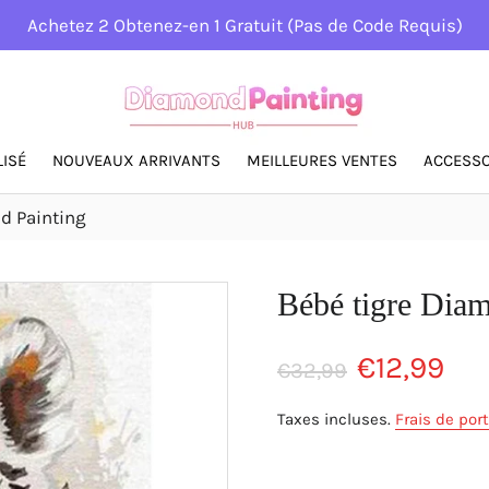
Achetez 2 Obtenez-en 1 Gratuit (Pas de Code Requis)
ISÉ
NOUVEAUX ARRIVANTS
MEILLEURES VENTES
ACCESSO
d Painting
Bébé tigre Diam
Prix
Prix
€12,99
€32,99
régulier
réduit
Taxes incluses.
Frais de port