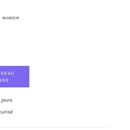
60X80CM
TER AU
NIER
 jours
curisé