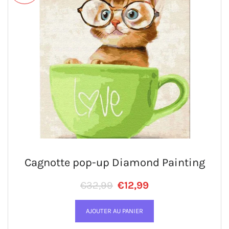
Cagnotte pop-up Diamond Painting
Prix régulier
PRIX RÉDUIT
€32,99
€12,99