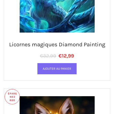
Licornes magiques Diamond Painting
Prix régulier
PRIX RÉDUIT
€32,99
€12,99
ÉPARG
NEZ
€20