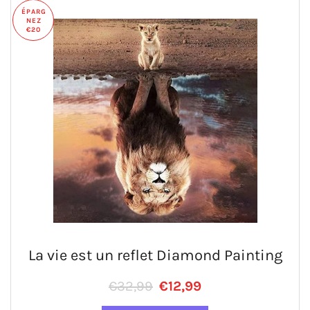
ÉPARG
NEZ
€20
La vie est un reflet Diamond Painting
Prix régulier
PRIX RÉDUIT
€32,99
€12,99