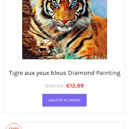
Tigre aux yeux bleus Diamond Painting
Prix régulier
PRIX RÉDUIT
€32,99
€12,99
ÉPARG