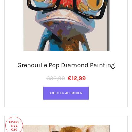
Grenouille Pop Diamond Painting
Prix régulier
PRIX RÉDUIT
€32,99
€12,99
ÉPARG
NEZ
€20