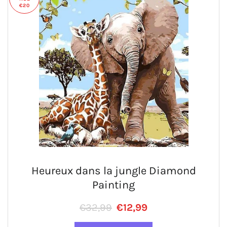
€20
Heureux dans la jungle Diamond
Painting
Prix régulier
PRIX RÉDUIT
€32,99
€12,99