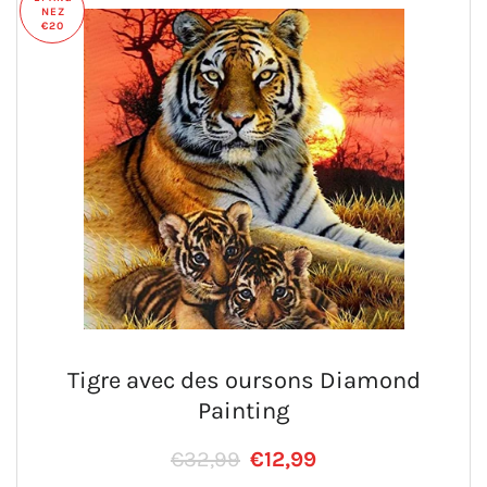
NEZ
€20
Tigre avec des oursons Diamond
Painting
Prix régulier
PRIX RÉDUIT
€32,99
€12,99