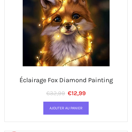
Éclairage Fox Diamond Painting
Prix régulier
PRIX RÉDUIT
€32,99
€12,99