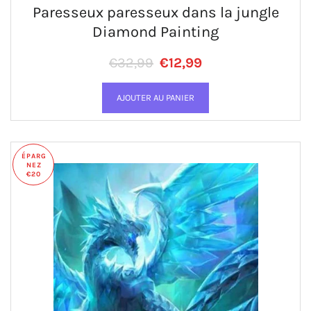
Paresseux paresseux dans la jungle
Diamond Painting
Prix régulier
PRIX RÉDUIT
€32,99
€12,99
ÉPARG
NEZ
€20