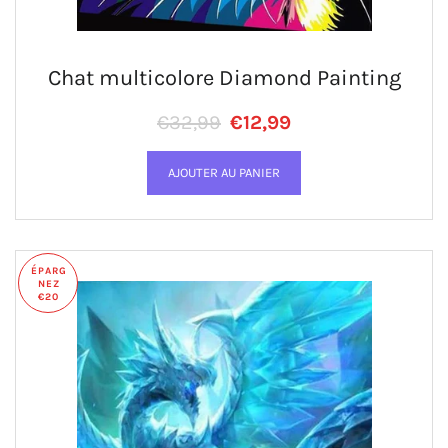
Chat multicolore Diamond Painting
Prix régulier
PRIX RÉDUIT
€32,99
€12,99
ÉPARG
NEZ
€20