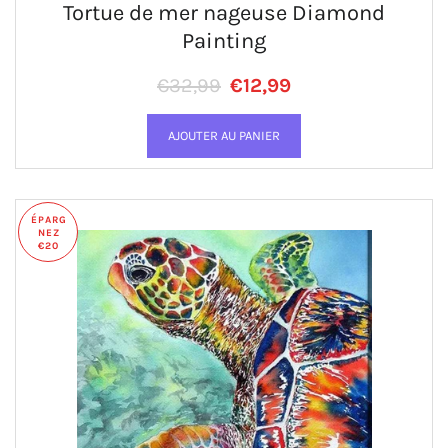
Tortue de mer nageuse Diamond
Painting
Prix régulier
PRIX RÉDUIT
€32,99
€12,99
ÉPARG
NEZ
OBTENEZ 10% DE
€20
RÉDUCTION SUR
VOTRE PREMIÈRE
COMMANDE