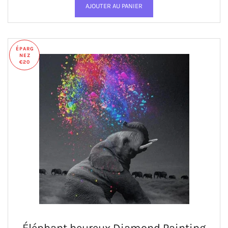
ÉPARG
NEZ
€20