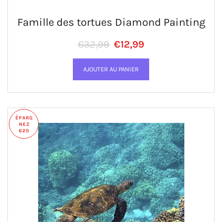
Famille des tortues Diamond Painting
Prix régulier
PRIX RÉDUIT
€32,99
€12,99
ÉPARG
NEZ
€20