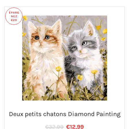
ÉPARG
NEZ
€20
Deux petits chatons Diamond Painting
Prix régulier
PRIX RÉDUIT
€32,99
€12,99