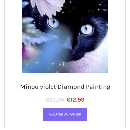
Minou violet Diamond Painting
Prix régulier
PRIX RÉDUIT
€32,99
€12,99