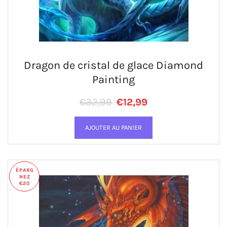
Dragon de cristal de glace Diamond
Painting
Prix régulier
PRIX RÉDUIT
€32,99
€12,99
ÉPARG
NEZ
€20