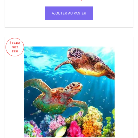
ÉPARG
NEZ
€20