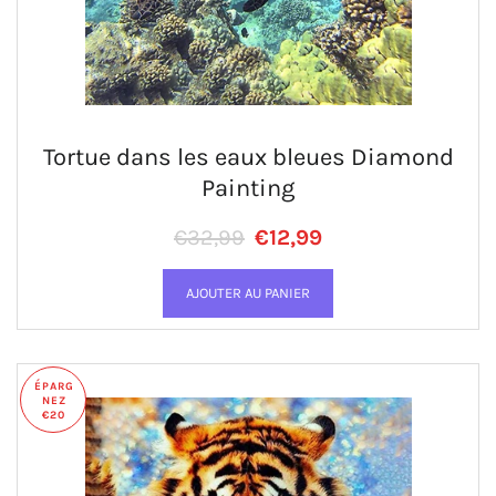
Tortue dans les eaux bleues Diamond
Painting
Prix régulier
PRIX RÉDUIT
€32,99
€12,99
ÉPARG
NEZ
€20