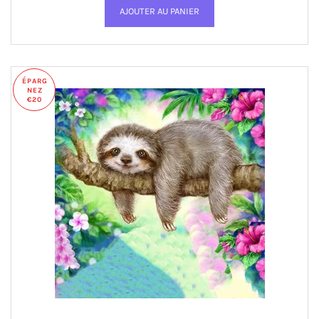
ÉPARG
NEZ
€20