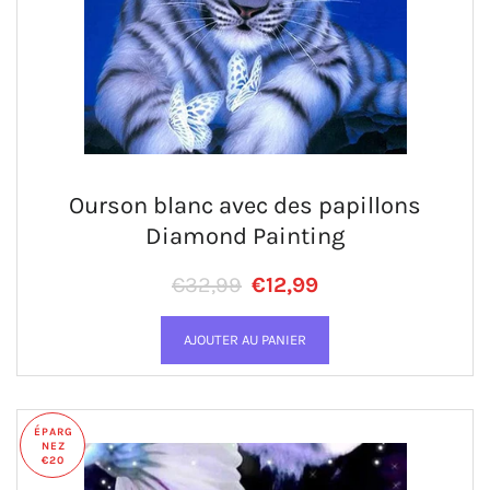
Ourson blanc avec des papillons
Diamond Painting
Prix régulier
PRIX RÉDUIT
€32,99
€12,99
ÉPARG
NEZ
€20