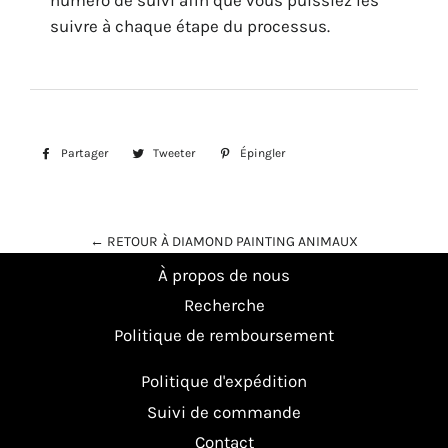
numéro de suivi afin que vous puissiez les
suivre à chaque étape du processus.
Partager
Partager
Tweeter
Tweeter
Épingler
Épingler
sur
sur
sur
Facebook
Twitter
Pinterest
← RETOUR À DIAMOND PAINTING ANIMAUX
À propos de nous
Recherche
Politique de remboursement
Politique d'expédition
Suivi de commande
Contact