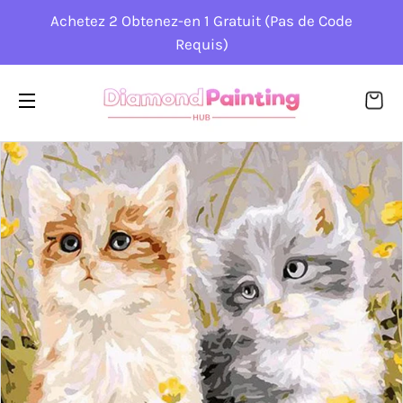
Achetez 2 Obtenez-en 1 Gratuit (Pas de Code
Requis)
PA
NAVIGATION