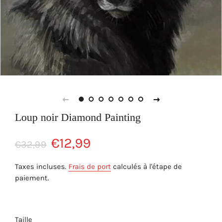
Loup noir Diamond Painting
Prix
Prix
€12,99
€32,99
régulier
réduit
Taxes incluses.
Frais de port
calculés à l'étape de
paiement.
Taille