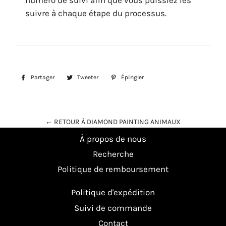
numéro de suivi afin que vous puissiez les
suivre à chaque étape du processus.
Partager
Partager
Tweeter
Tweeter
Épingler
Épingler
sur
sur
sur
Facebook
Twitter
Pinterest
← RETOUR À DIAMOND PAINTING ANIMAUX
À propos de nous
Recherche
Politique de remboursement
Politique d'expédition
Suivi de commande
Contact