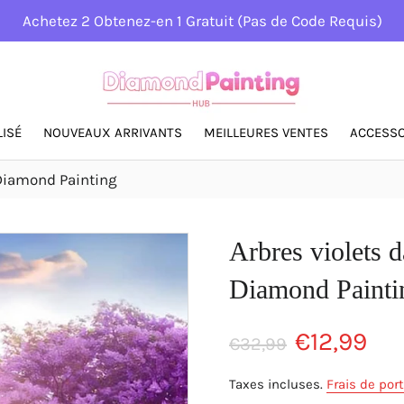
Achetez 2 Obtenez-en 1 Gratuit (Pas de Code Requis)
ISÉ
NOUVEAUX ARRIVANTS
MEILLEURES VENTES
ACCESSO
Diamond Painting
Arbres violets 
Diamond Painti
Prix
Prix
€12,99
€32,99
régulier
réduit
Taxes incluses.
Frais de port