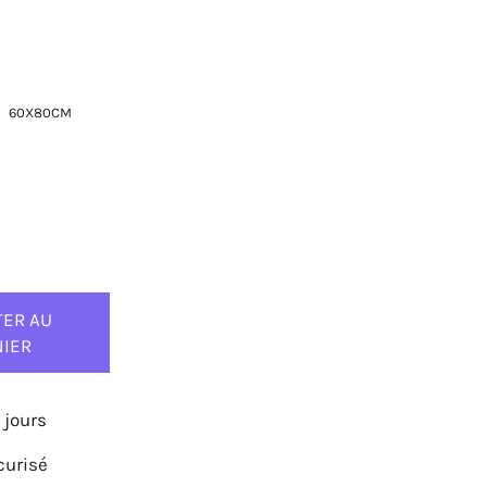
60X80CM
TER AU
NIER
 jours
curisé