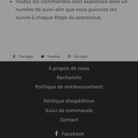
Toutes les commandes sont expédiées avec un
numéro de suivi afin que vous puissiez les
suivre à chaque étape du processus.
Partager
Partager
Tweeter
Tweeter
Épingler
Épingler
sur
sur
sur
À propos de nous
Facebook
Twitter
Pinterest
Recherche
Politique de remboursement
Politique d'expédition
Suivi de commande
Contact
Facebook