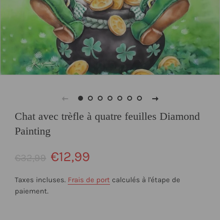
Chat avec trèfle à quatre feuilles Diamond
Painting
Prix
Prix
€12,99
€32,99
régulier
réduit
Taxes incluses.
Frais de port
calculés à l'étape de
paiement.