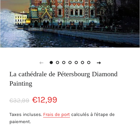
La cathédrale de Pétersbourg Diamond
Painting
Prix
Prix
€12,99
€32,99
régulier
réduit
Taxes incluses.
Frais de port
calculés à l'étape de
paiement.