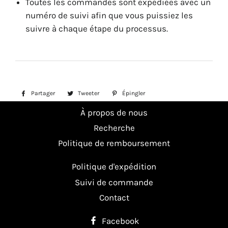
Toutes les commandes sont expédiées avec un
numéro de suivi afin que vous puissiez les
suivre à chaque étape du processus.
Partager
Partager
Tweeter
Tweeter
Épingler
Épingler
sur
sur
sur
À propos de nous
Facebook
Twitter
Pinterest
Recherche
Politique de remboursement
Politique d'expédition
Suivi de commande
Contact
Facebook