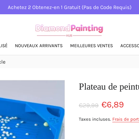
Achetez 2 Obtenez-en 1 Gratuit (Pas de Code Requis)
ISÉ
NOUVEAUX ARRIVANTS
MEILLEURES VENTES
ACCESSO
cle
Plateau de pein
Prix
Prix
€6,89
€29,99
régulier
réduit
Taxes incluses.
Frais de port