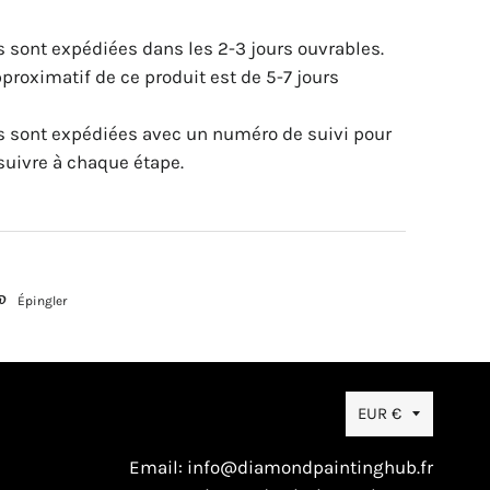
sont expédiées dans les 2-3 jours ouvrables.
pproximatif de ce produit est de 5-7 jours
 sont expédiées avec un numéro de suivi pour
suivre à chaque étape.
eter
Épingler
Épingler
sur
tter
Pinterest
Devise
EUR €
Email: info@diamondpaintinghub.fr